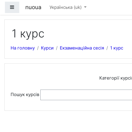
Перейти до головного вмісту
nuoua
Бокова панель
Українська ‎(uk)‎
1 курс
На головну
Курси
Екзаменаційна сесія
1 курс
Категорії курсі
Пошук курсів