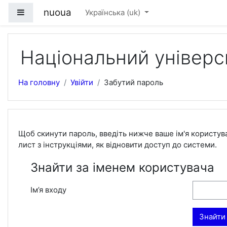
Перейти до головного вмісту
nuoua
Бокова панель
Українська ‎(uk)‎
Національний універс
На головну
Увійти
Забутий пароль
Щоб скинути пароль, введіть нижче ваше ім'я користува
лист з інструкціями, як відновити доступ до системи.
Знайти за іменем користувача
Ім’я входу